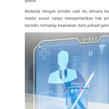
publik.
Berbeda dengan kondisi saat ini, dimana b
media sosial tanpa memperhatikan hak pri
berisiko terhadap keamanan data pribadi pemi