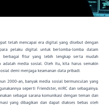
pat telah mencapai era digital yang disebut dengan
 para pelaku digital untuk berlomba-lomba dalam
 berbagai fitur yang lebih lengkap serta mudah
 adalah media sosial. Oleh itu, kita harus semakin
sosial demi menjaga keamanan data pribadi.
ahun 2000-an, banyak media sosial bermunculan yang
unakannya seperti Friendster, mIRC dan sebagainya.
gunakan sebagai sarana komunikasi dengan teman dan
rmasi yang dibagikan dan dapat diakses bebas oleh