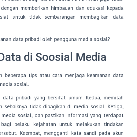
h dengan memberikan himbauan dan edukasi kepada
sial untuk tidak sembarangan membagikan data
anan data pribadi oleh pengguna media sosial?
ata di Soosial Media
lah beberapa tips atau cara menjaga keamanan data
edia sosial.
 data pribadi yang bersifat umum. Kedua, memilah
 sebaiknya tidak dibagikan di media sosial. Ketiga,
 media sosial, dan pastikan informasi yang terdapat
bagi pelaku kejahatan untuk melakukan tindakan
ersebut. Keempat, mengganti kata sandi pada akun