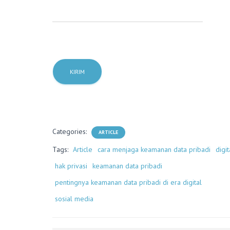
Categories:
ARTICLE
Tags:
Article
cara menjaga keamanan data pribadi
digit
hak privasi
keamanan data pribadi
pentingnya keamanan data pribadi di era digital
sosial media