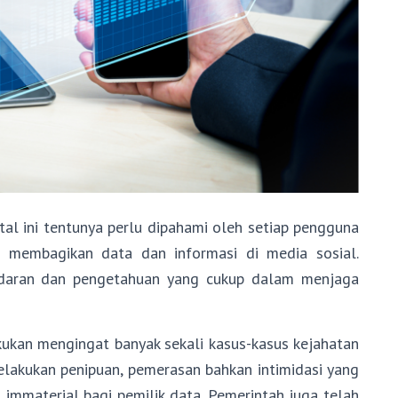
tal ini tentunya perlu dipahami oleh setiap pengguna
m membagikan data dan informasi di media sosial.
adaran dan pengetahuan yang cukup dalam menjaga
kukan mengingat banyak sekali kasus-kasus kejahatan
elakukan penipuan, pemerasan bahkan intimidasi yang
 immaterial bagi pemilik data. Pemerintah juga telah