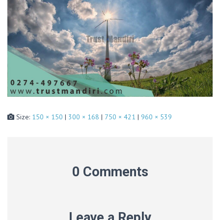
Size:
150 × 150
|
300 × 168
|
750 × 421
|
960 × 539
0 Comments
Leave a Reply