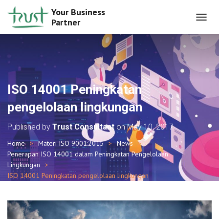
Your Business
Partner
T
O
G
G
L
E
N
ISO 14001 Peningkatan
A
V
pengelolaan lingkungan
I
G
Published by
Trust Consultant
on
May 10, 2017
A
T
Home
Materi ISO 9001:2015
News
I
Penerapan ISO 14001 dalam Peningkatan Pengelolaan
O
Lingkungan
N
ISO 14001 Peningkatan pengelolaan lingkungan