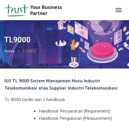
Your Business
Partner
T
O
G
G
L
TL9000
E
N
Home
TL9000
A
V
I
G
A
ISO TL 9000 Sistem Manajemen Mutu Industri
T
I
Telekomunikasi atau Supplier Industri Telekomunikasi
O
N
TL 9000 terdiri dari 2 handbook :
Handbook Persyaratan (Requirement)
Handbook Pengukuran (Measurement)