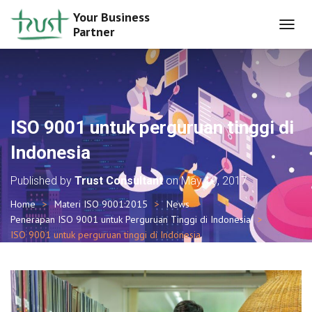
Your Business
Partner
T
O
G
G
L
E
N
ISO 9001 untuk perguruan tinggi di
A
V
Indonesia
I
G
Published by
Trust Consultant
on
May 10, 2017
A
T
Home
Materi ISO 9001:2015
News
I
Penerapan ISO 9001 untuk Perguruan Tinggi di Indonesia
O
ISO 9001 untuk perguruan tinggi di Indonesia
N