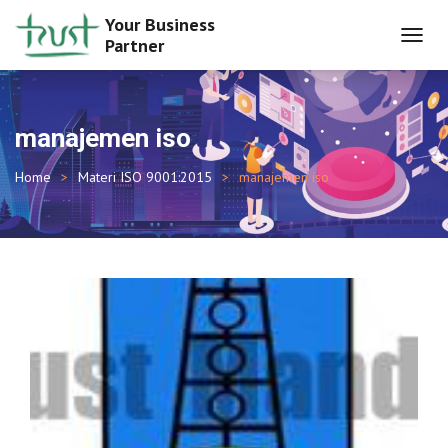
Your Business
Partner
TOGGL
NAVIG
manajemen iso
Home
Materi ISO 9001:2015
manajemen iso