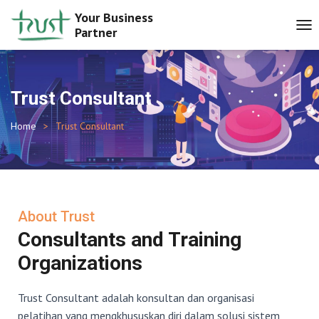
Your Business
Partner
T
O
G
G
L
Trust Consultant
E
N
Home
Trust Consultant
A
V
I
G
A
T
I
About Trust
O
Consultants and Training
N
Organizations
Trust Consultant adalah konsultan dan organisasi
pelatihan yang mengkhususkan diri dalam solusi sistem