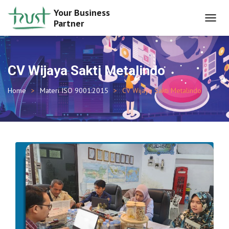
Your Business
Partner
TOGGL
NAVIG
CV Wijaya Sakti Metalindo
Home
Materi ISO 9001:2015
CV Wijaya Sakti Metalindo