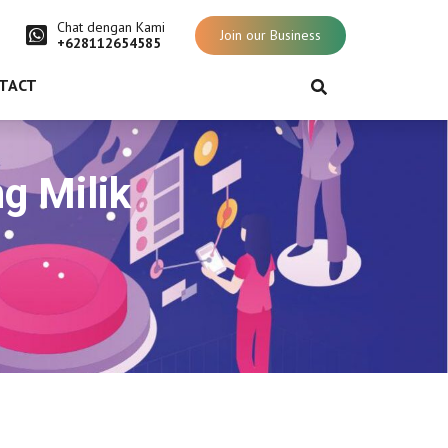
Chat dengan Kami
Join our Business
+628112654585
TACT
g Milik