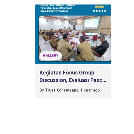
GALLERY
Kegiatan Focus Group
Discussion, Evaluasi Pasca
Pelatihan – Pelatihan
By
Trust Consultant
,
1 year
ago
Pengelolaan Barang Milik
Daerah Pada Badan Diklat
DIY, Yogyakarta