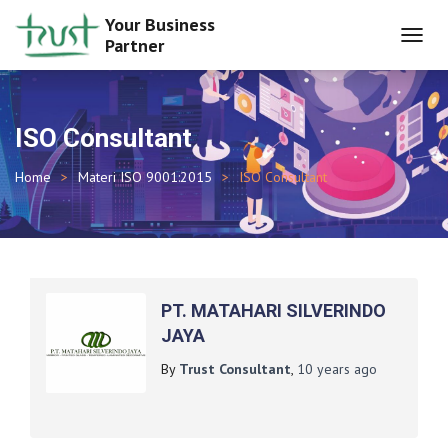
Your Business
Partner
TOGGL
NAVIG
ISO Consultant
Home
Materi ISO 9001:2015
ISO Consultant
PT. MATAHARI SILVERINDO
JAYA
By
Trust Consultant
,
10 years
ago