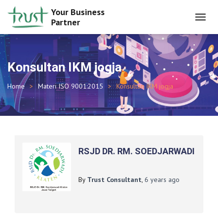
Your Business
Partner
TOGGL
NAVIG
Konsultan IKM jogja
Home
Materi ISO 9001:2015
Konsultan IKM jogja
RSJD DR. RM. SOEDJARWADI
By
Trust Consultant
,
6 years
ago