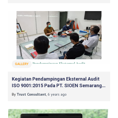
GALLERY
Kegiatan Pendampingan Eksternal Audit
ISO 9001:2015 Pada PT. SIOEN Semarang
Asia Oleh Auditor TUV Rheinland
By
Trust Consultant
,
6 years
ago