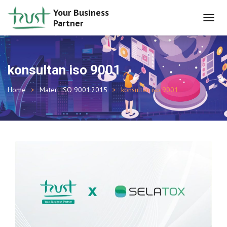
Your Business
Partner
TOGGL
NAVIG
konsultan iso 9001
Home
Materi ISO 9001:2015
konsultan iso 9001