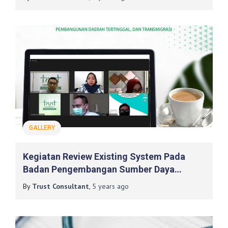
Masyarakat Desa, Pembangunan Daerah
Tertinggal, Dan Transmigrasi
GALLERY
Kegiatan Review Existing System Pada
Badan Pengembangan Sumber Daya
Manusia Dan Pemberdayaan Masyarakat
By
Trust Consultant
,
5 years
ago
Desa, Pembangunan Daerah Tertinggal,
Dan Transmigrasi