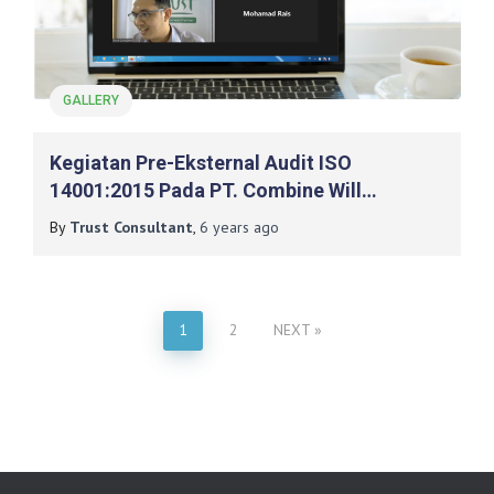
GALLERY
Kegiatan Pre-Eksternal Audit ISO
14001:2015 Pada PT. Combine Will
Industrial Indonesia
By
Trust Consultant
,
6 years
ago
1
2
NEXT
Posts
pagination