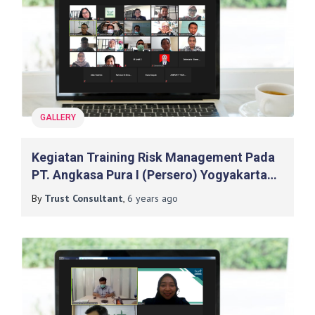
GALLERY
Kegiatan Training Risk Management Pada
PT. Angkasa Pura I (Persero) Yogyakarta
International Airport
By
Trust Consultant
,
6 years
ago