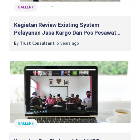
GALLERY
Kegiatan Review Existing System
Pelayanan Jasa Kargo Dan Pos Pesawat
Udara (PJKP2U) Pada PT. Angkasa Pura I
By
Trust Consultant
,
6 years
ago
Yogyakarta International Airport (YIA)
GALLERY