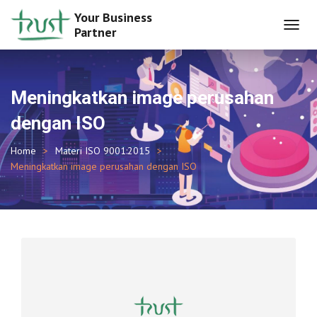
Your Business
Partner
TOGGL
NAVIG
Meningkatkan image perusahan
dengan ISO
Home
Materi ISO 9001:2015
Meningkatkan image perusahan dengan ISO