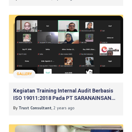
GALLERY
Kegiatan Training Internal Audit Berbasis
ISO 19011:2018 Pada PT SARANAINSAN
MUDASELARAS, Yogyakarta
By
Trust Consultant
,
2 years
ago