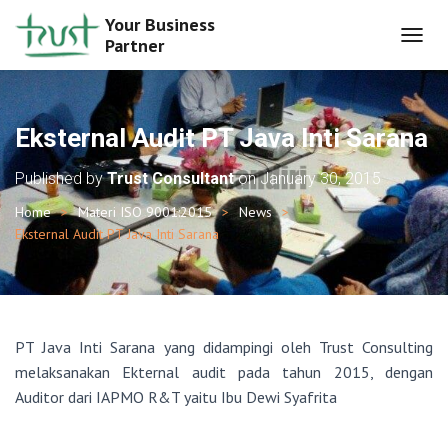
Your Business
Partner
T
O
G
G
L
Eksternal Audit PT Java Inti Sarana
E
N
Published by
Trust Consultant
on
January 30, 2015
A
V
Home
Materi ISO 9001:2015
News
I
Eksternal Audit PT Java Inti Sarana
G
A
T
I
O
N
PT Java Inti Sarana yang didampingi oleh Trust Consulting
melaksanakan Ekternal audit pada tahun 2015, dengan
Auditor dari IAPMO R&T yaitu Ibu Dewi Syafrita