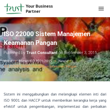
Your Business
Partner
T
O
G
G
L
ISO 22000 Sistem Manajemen
E
N
Keamanan Pangan
A
V
Published by
Trust Consultant
on
September 3, 2015
I
G
Home
Materi ISO 9001:2015
News
A
ISO 22000 Sistem Manajemen Keamanan Pangan
T
I
O
N
Sistem ini menggabungkan dan melengkapi elemen inti dari
ISO 9001 dan HACCP untuk memberikan kerangka kerja yang
efektif untuk pengembangan, implementasi dan perbaikan