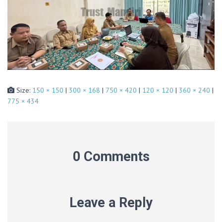
Size:
150 × 150
|
300 × 168
|
750 × 420
|
120 × 120
|
360 × 240
|
775 × 434
0 Comments
Leave a Reply