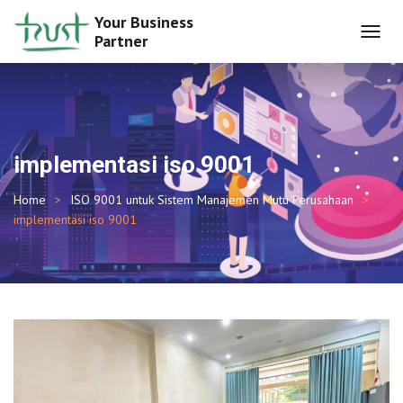
Your Business
Partner
T
O
G
G
L
E
N
implementasi iso 9001
A
V
Home
ISO 9001 untuk Sistem Manajemen Mutu Perusahaan
I
G
implementasi iso 9001
A
T
I
O
N