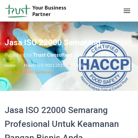
Your Business
Partner
T
O
G
G
L
Jasa ISO 22000 Semarang
E
N
Published by
Trust Consultant
on
September 8, 2025
A
V
Home
Materi ISO 9001:2015
Article
I
Jasa ISO 22000 Semarang
G
A
T
I
O
N
Jasa ISO 22000 Semarang
Profesional Untuk Keamanan
Pangan Bisnis Anda