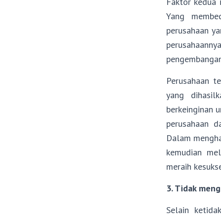
Faktor kedua 
Yang membeda
perusahaan ya
perusahaanny
pengembangan 
Perusahaan t
yang dihasil
berkeinginan u
perusahaan d
Dalam menghad
kemudian mel
meraih kesukse
3. Tidak men
Selain ketid