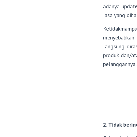
adanya update
jasa yang diha
Ketidakmampua
menyebabkan 
langsung dira
produk dan/at
pelanggannya.
2. Tidak berin