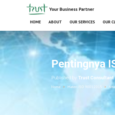
Your Business Partner
HOME
ABOUT
OUR SERVICES
OUR C
Pentingnya I
Published by
Trust Consultant
Home
Materi ISO 9001:2015
Arti