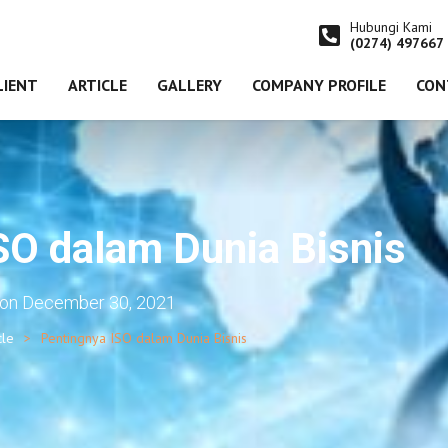
Hubungi Kami
(0274) 497667
LIENT
ARTICLE
GALLERY
COMPANY PROFILE
CON
SO dalam Dunia Bisnis
on
December 30, 2021
cle
Pentingnya ISO dalam Dunia Bisnis