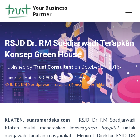
Your Business
Partner
T
O
G
G
L
RSJD Dr. RM Soedjarwadi Terapkan
E
N
Konsep Green House
A
V
Published by
Trust Consultant
on
October 21, 2016
I
G
Home
Materi ISO 9001:2015
News
A
RSJD Dr. RM Soedjarwadi Terapkan Konsep Green House
T
I
O
N
KLATEN, suaramerdeka.com –
RSJD Dr RM Soedjarwadi
Klaten mulai menerapkan konsep
green hospital
untuk
menjawab tunutan masyarakat. Menurut Direktur RSJD DR