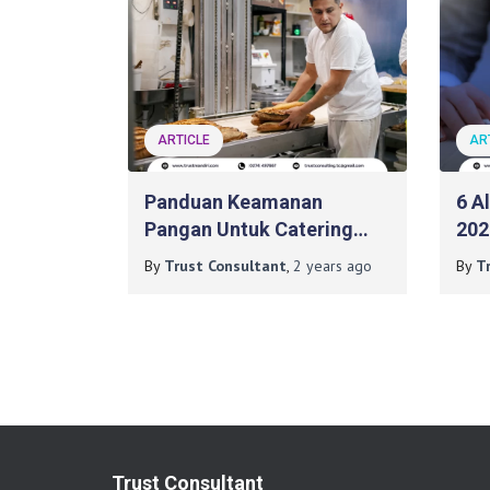
ARTICLE
AR
Panduan Keamanan
6 A
Pangan Untuk Catering
202
Program Makan Bergizi
Tep
By
Trust Consultant
,
2 years
ago
By
T
Gratis
270
Trust Consultant