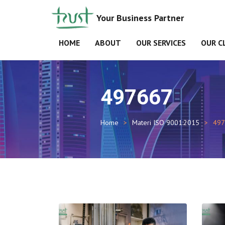
Your Business Partner
HOME
ABOUT
OUR SERVICES
OUR C
497667
Home
Materi ISO 9001:2015
497