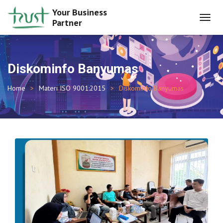
Your Business
Partner
TOGGL
NAVIG
Diskominfo Banyumas
Home
Materi ISO 9001:2015
Diskominfo Banyumas