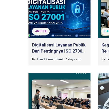
ARTICLE
GA
Digitalisasi Layanan Publik
Keg
Dan Pentingnya ISO 27001
Re-
Untuk Keamanan Data
270
By
Trust Consultant
,
2 days
ago
By
T
BPD