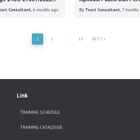
a Diskominfo Kebumen
ISO 27001
rust Consultant
,
6 months
ago
By
Trust Consultant
,
7 months
1
2
…
13
NEXT
Link
TRAINING SCHEDULE
TRAINING CATALOUGE