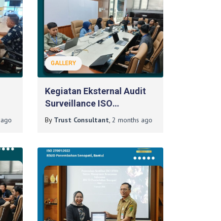
GALLERY
Kegiatan Eksternal Audit
Surveillance ISO
ank
27001:2022 Pada PT Media
ago
By
Trust Consultant
,
2 months
ago
Sarana Data (GMEDIA)