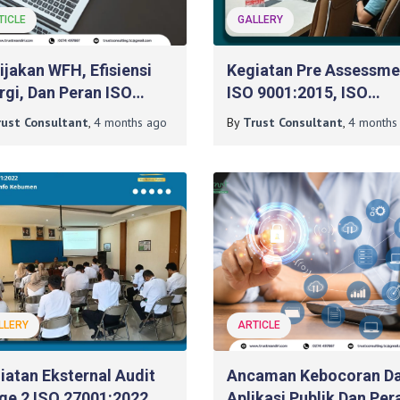
TICLE
GALLERY
ijakan WFH, Efisiensi
Kegiatan Pre Assessme
rgi, Dan Peran ISO
ISO 9001:2015, ISO
am Transformasi
27001:2022, Dan ISO
rust Consultant
,
4 months
ago
By
Trust Consultant
,
4 months
tal
45001:2018 Pada PT M
Sarana Data (GMEDIA)
LLERY
ARTICLE
iatan Eksternal Audit
Ancaman Kebocoran D
ge 2 ISO 27001:2022
Aplikasi Publik Dan Per