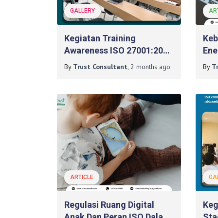
GALLERY
AR
Kegiatan Training
Keb
Awareness ISO 27001:2022
Ene
Dan Training Internal Audit
Dal
By
Trust Consultant
,
2 months
ago
By
T
Pada PT Bank BPD DIY
Digi
ARTICLE
GA
Regulasi Ruang Digital
Keg
Anak Dan Peran ISO Dalam
Sta