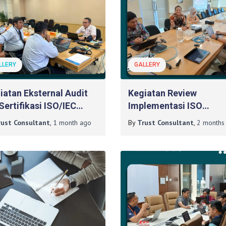
LLERY
GALLERY
iatan Eksternal Audit
Kegiatan Review
Sertifikasi ISO/IEC
Implementasi ISO
01:2022 Pada PT Bank
27001:2022 Pada PT B
rust Consultant
,
1 month
ago
By
Trust Consultant
,
2 months
 DIY
BPD DIY