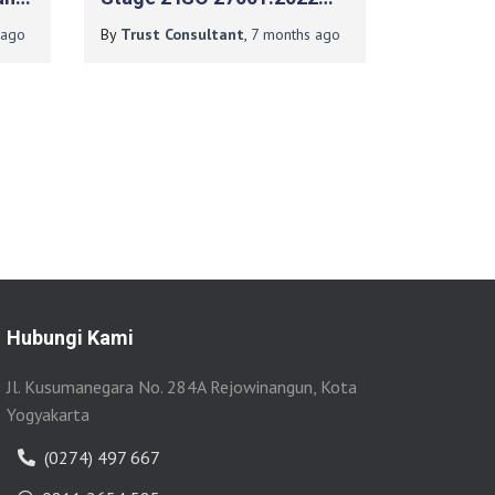
Pada Diskominfo Kebumen
ago
By
Trust Consultant
,
7 months
ago
Hubungi Kami
Jl. Kusumanegara No. 284A Rejowinangun, Kota
Yogyakarta
(0274) 497 667