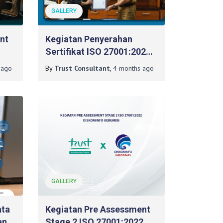
GALLERY
nt
Kegiatan Penyerahan
Sertifikat ISO 27001:2022
Pada RSUD Panembahan
ago
By
Trust Consultant
,
4 months
ago
edia
Senopati, Bantul
GALLERY
ata
Kegiatan Pre Assessment
an
Stage 2 ISO 27001:2022