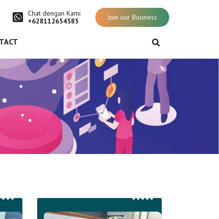
Chat dengan Kami
Join our Business
+628112654585
TACT