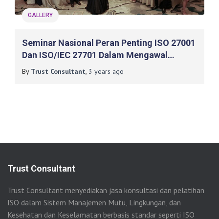
GALLERY
Seminar Nasional Peran Penting ISO 27001
Dan ISO/IEC 27701 Dalam Mengawal
Urgensi Undang-Undang Perlindungan
By
Trust Consultant
,
3 years
ago
Data Pribadi
Trust Consultant
Trust Consultant menyediakan jasa konsultasi dan pelatihan
ISO dalam Sistem Manajemen Mutu, Lingkungan, dan
Kesehatan dan Keselamatan berbasis standar seperti ISO