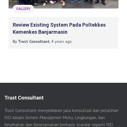
GALLERY
Review Existing System Pada Poltekkes
Kemenkes Banjarmasin
By
Trust Consultant
,
4 years
ago
Trust Consultant
Trust Consultant menyediakan jasa konsultasi dan pelatihan
ISO dalam Sistem Manajemen Mutu, Lingkungan, dan
Kesehatan dan Keselamatan berbasis standar seperti ISO