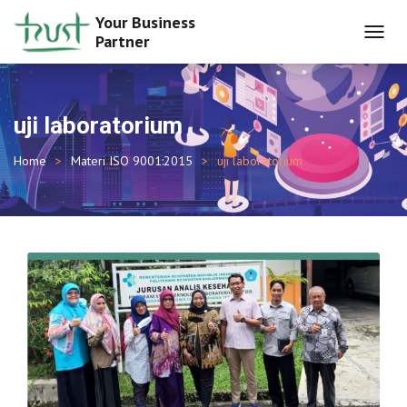
Your Business
Partner
TOGGL
NAVIG
uji laboratorium
Home
Materi ISO 9001:2015
uji laboratorium