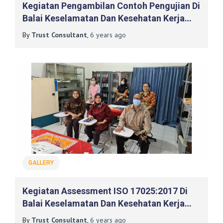
Kegiatan Pengambilan Contoh Pengujian Di
Balai Keselamatan Dan Kesehatan Kerja
(K3) DIY
By
Trust Consultant
,
6 years
ago
GALLERY
Kegiatan Assessment ISO 17025:2017 Di
Balai Keselamatan Dan Kesehatan Kerja
(K3) DIY
By
Trust Consultant
,
6 years
ago