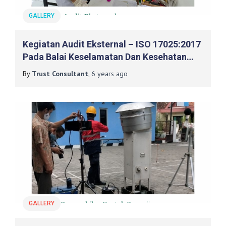
GALLERY
Kegiatan Audit Eksternal – ISO 17025:2017
Pada Balai Keselamatan Dan Kesehatan
Kerja (K3) DIY
By
Trust Consultant
,
6 years
ago
GALLERY