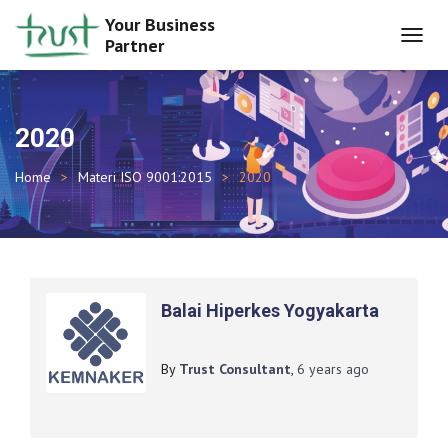
Your Business
Partner
TOGGL
NAVIG
2020
Home
Materi ISO 9001:2015
2020
Balai Hiperkes Yogyakarta
By
Trust Consultant
,
6 years
ago