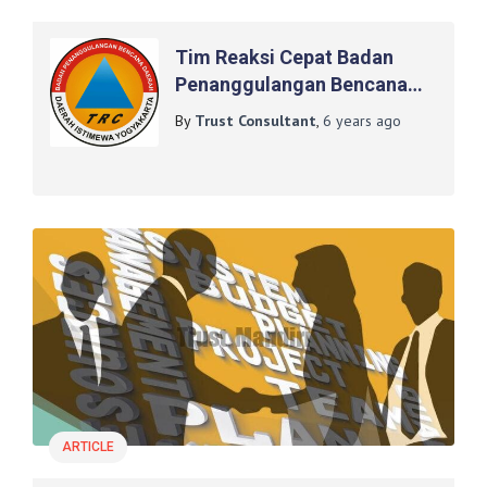
Tim Reaksi Cepat Badan
Penanggulangan Bencana
Daerah (TRC BPBD) Daerah
By
Trust Consultant
,
6 years
ago
Istimewa Yogyakarta
ARTICLE