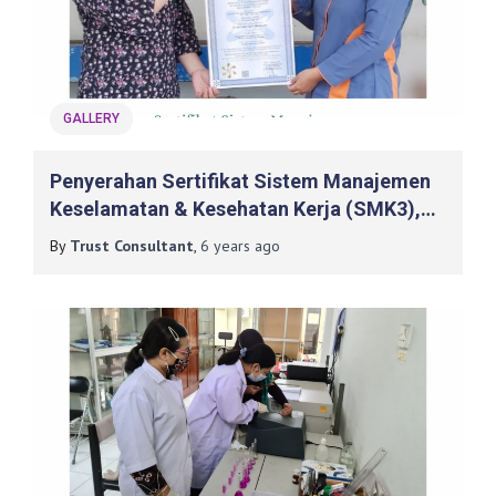
GALLERY
Penyerahan Sertifikat Sistem Manajemen
Keselamatan & Kesehatan Kerja (SMK3),
Untuk PT. Macanan Jaya Cemerlang
By
Trust Consultant
,
6 years
ago