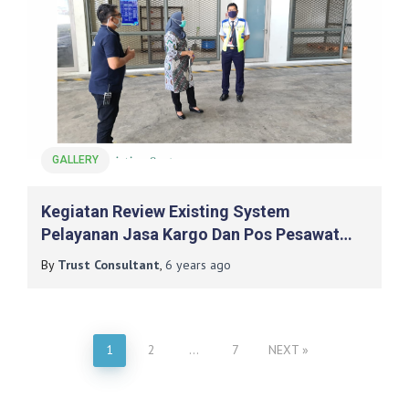
GALLERY
Kegiatan Review Existing System
Pelayanan Jasa Kargo Dan Pos Pesawat
Udara (PJKP2U) Pada PT. Angkasa Pura I
By
Trust Consultant
,
6 years
ago
Yogyakarta International Airport (YIA)
Posts
1
2
…
7
NEXT
pagination