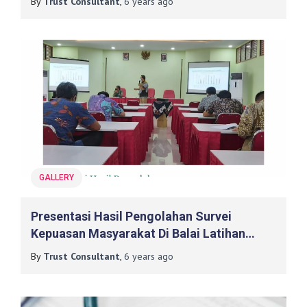
By
Trust Consultant
,
6 years
ago
GALLERY
Presentasi Hasil Pengolahan Survei
Kepuasan Masyarakat Di Balai Latihan
Pendidikan Teknik Yogyakarta
By
Trust Consultant
,
6 years
ago