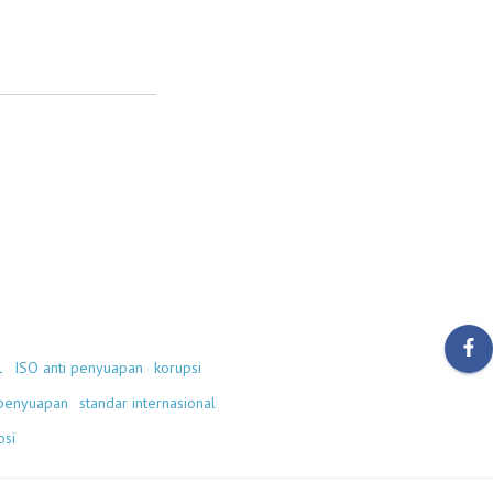
1
ISO anti penyuapan
korupsi
 penyuapan
standar internasional
psi