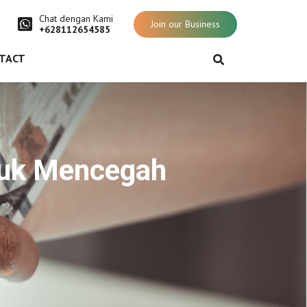
Chat dengan Kami
Join our Business
+628112654585
TACT
ntuk Mencegah
sia