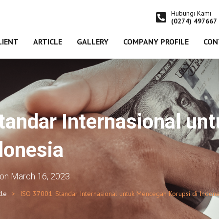
Hubungi Kami
(0274) 497667
LIENT
ARTICLE
GALLERY
COMPANY PROFILE
CON
tandar Internasional u
donesia
on
March 16, 2023
cle
ISO 37001: Standar Internasional untuk Mencegah Korupsi di Indone