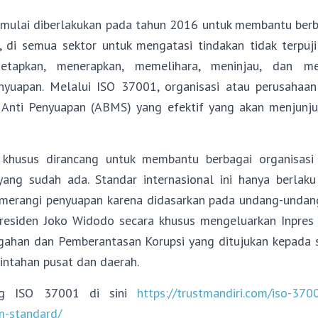
mulai diberlakukan pada tahun 2016 untuk membantu berba
, di semua sektor untuk mengatasi tindakan tidak terpuji 
tapkan, menerapkan, memelihara, meninjau, dan me
nyuapan. Melalui ISO 37001, organisasi atau perusaha
nti Penyuapan (ABMS) yang efektif yang akan menjunjun
khusus dirancang untuk membantu berbagai organisas
ang sudah ada. Standar internasional ini hanya berlak
merangi penyuapan karena didasarkan pada undang-undang
 Presiden Joko Widodo secara khusus mengeluarkan Inpre
gahan dan Pemberantasan Korupsi yang ditujukan kepada 
ntahan pusat dan daerah.
ng ISO 37001 di sini
https://trustmandiri.com/iso-370
-standard/