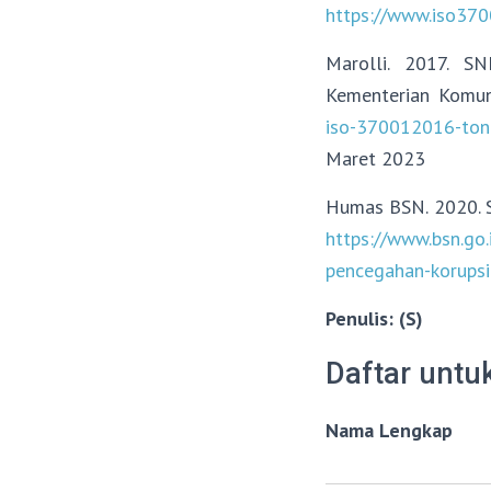
https://www.iso370
Marolli. 2017. S
Kementerian Komun
iso-370012016-tong
Maret 2023
Humas BSN. 2020. S
https://www.bsn.go
pencegahan-korupsi
Penulis: (S)
Daftar untu
Nama Lengkap