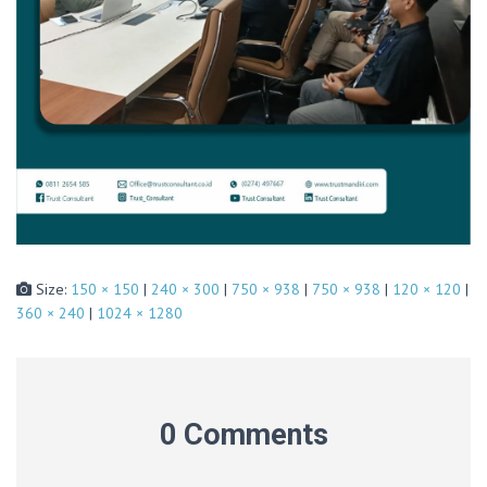
Size:
150 × 150
|
240 × 300
|
750 × 938
|
750 × 938
|
120 × 120
|
360 × 240
|
1024 × 1280
0 Comments