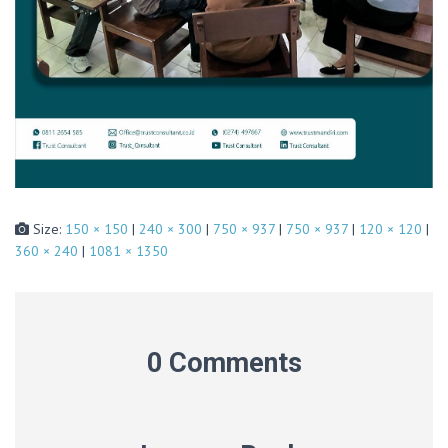
Size:
150 × 150
|
240 × 300
|
750 × 937
|
750 × 937
|
120 × 120
|
360 × 240
|
1081 × 1350
0 Comments