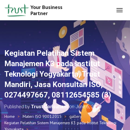
Your Business
Partner
T
O
G
G
L
E
N
Kegiatan Pelatihan Sistem
A
V
Manajemen K3 pada Institut
I
G
Teknologi Yogyakarta, Trust
A
T
Mandiri, Jasa Konsultan ISO,
I
O
0274497667, 08112654585 (3)
N
Published by
Trust Consultant
on
June 6, 2026
Home
Materi ISO 9001:2015
gallery
Kegiatan Pelatihan Sistem Manajemen K3 pada Institut Teknologi
Yogyakarta