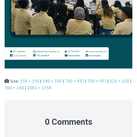
Size:
150 × 150
|
240 × 300
|
750 × 937
|
750 × 937
|
120 × 120
|
360 × 240
|
1081 × 1350
0 Comments