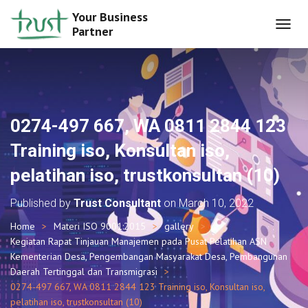
Your Business
Partner
T
O
G
G
L
E
N
0274-497 667, WA 0811 2844 123
A
V
Training iso, Konsultan iso,
I
G
pelatihan iso, trustkonsultan (10)
A
T
Published by
Trust Consultant
on
March 10, 2022
I
O
Home
Materi ISO 9001:2015
gallery
N
Kegiatan Rapat Tinjauan Manajemen pada Pusat Pelatihan ASN
Kementerian Desa, Pengembangan Masyarakat Desa, Pembangunan
Daerah Tertinggal dan Transmigrasi
0274-497 667, WA 0811 2844 123 Training iso, Konsultan iso,
pelatihan iso, trustkonsultan (10)