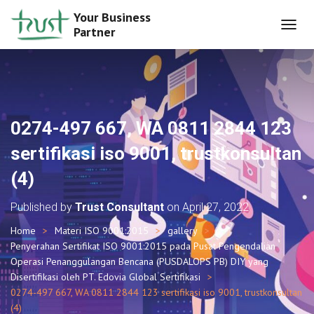
Your Business
Partner
T
O
G
G
L
E
N
0274-497 667, WA 0811 2844 123
A
V
sertifikasi iso 9001, trustkonsultan
I
G
(4)
A
T
Published by
Trust Consultant
on
April 27, 2022
I
O
Home
Materi ISO 9001:2015
gallery
N
Penyerahan Sertifikat ISO 9001:2015 pada Pusat Pengendalian
Operasi Penanggulangan Bencana (PUSDALOPS PB) DIY yang
Disertifikasi oleh PT. Edovia Global Sertifikasi
0274-497 667, WA 0811 2844 123 sertifikasi iso 9001, trustkonsultan
(4)