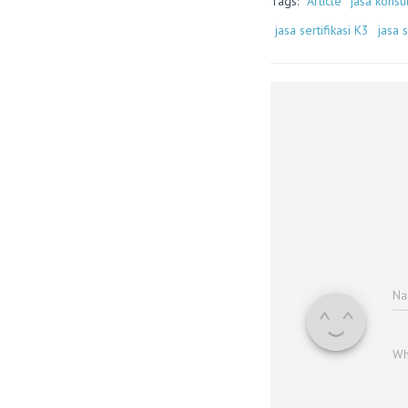
Tags:
Article
jasa konsu
jasa sertifikasi K3
jasa 
N
Wh