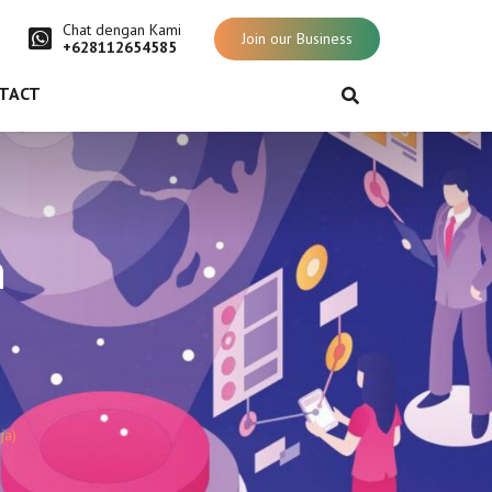
Chat dengan Kami
Join our Business
+628112654585
TACT
n
ja)