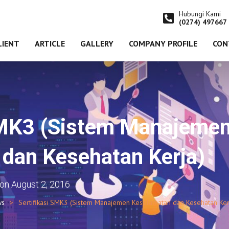
Hubungi Kami
(0274) 497667
LIENT
ARTICLE
GALLERY
COMPANY PROFILE
CON
SMK3 (Sistem Manajeme
dan Kesehatan Kerja)
on
August 2, 2016
ws
Sertifikasi SMK3 (Sistem Manajemen Keselamatan dan Kesehatan Ker