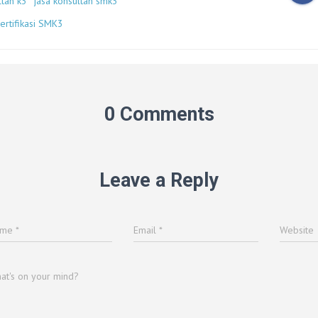
ltan k3
jasa konsultan smk3
sertifikasi SMK3
0 Comments
Leave a Reply
ame
*
Email
*
Website
at's on your mind?