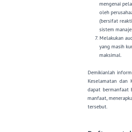
mengenai pela
oleh perusaha
(bersifat reak
sistem manajem
Melakukan aud
yang masih ku
maksimal.
Demikianlah inform
Keselamatan dan K
dapat bermanfaat 
manfaat, menerapk
tersebut.