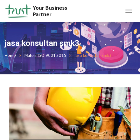
Your Business
Partner
TOGGL
NAVIG
jasa konsultan smk3
Home
Materi ISO 9001:2015
jasa konsultan smk3