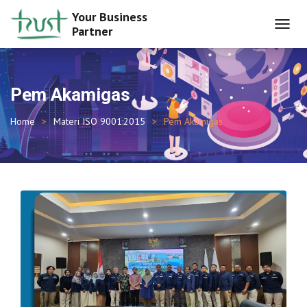
Your Business
Partner
TOGGL
NAVIG
Pem Akamigas
Home
Materi ISO 9001:2015
Pem Akamigas