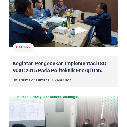
GALLERY
Kegiatan Pengecekan Implementasi ISO
9001:2015 Pada Politeknik Energi Dan
Mineral Akamigas, Cepu Jawa Tengah
By
Trust Consultant
,
2 years
ago