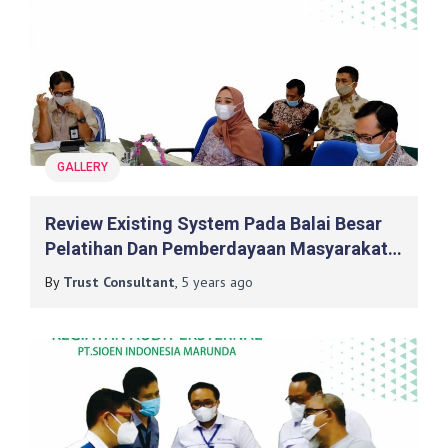
GALLERY
Review Existing System Pada Balai Besar
Pelatihan Dan Pemberdayaan Masyarakat
Desa, Daerah Tertinggal Dan Transmigrasi
By
Trust Consultant
,
5 years
ago
(BBPPMDDTT) Yogyakarta