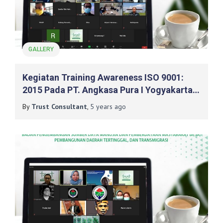
GALLERY
Kegiatan Training Awareness ISO 9001:
2015 Pada PT. Angkasa Pura I Yogyakarta
International Airport (YIA)
By
Trust Consultant
,
5 years
ago