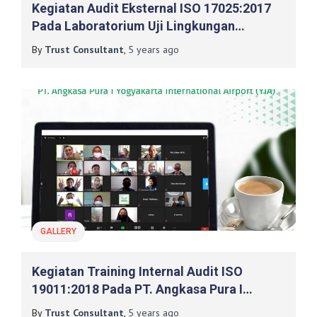
Kegiatan Audit Eksternal ISO 17025:2017
Pada Laboratorium Uji Lingkungan
Program Studi D-III Kesehatan Lingkungan
By
Trust Consultant
,
5 years
ago
Magetan Politeknik Kesehatan Kemenkes
Surabaya
GALLERY
Kegiatan Training Internal Audit ISO
19011:2018 Pada PT. Angkasa Pura I
Yogyakarta International Airport (YIA)
By
Trust Consultant
,
5 years
ago