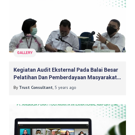
GALLERY
Kegiatan Audit Eksternal Pada Balai Besar
Pelatihan Dan Pemberdayaan Masyarakat
Desa, Daerah Tertinggal Dan Transmigrasi
By
Trust Consultant
,
5 years
ago
(BBPPMDDTT) Yogyakarta