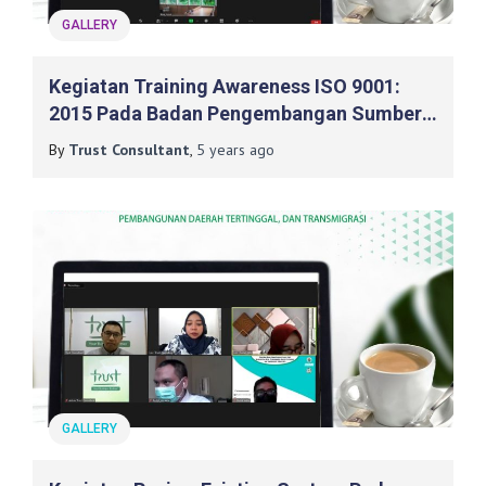
GALLERY
Kegiatan Training Awareness ISO 9001:
2015 Pada Badan Pengembangan Sumber
Daya Manusia Dan Pemberdayaan
By
Trust Consultant
,
5 years
ago
Masyarakat Desa, Pembangunan Daerah
Tertinggal, Dan Transmigrasi
GALLERY