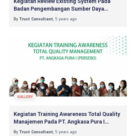
Kegiatan Review Existing System Pada
Badan Pengembangan Sumber Daya
Manusia Dan Pemberdayaan Masyarakat
By
Trust Consultant
,
5 years
ago
Desa, Pembangunan Daerah Tertinggal,
Dan Transmigrasi
GALLERY
Kegiatan Training Awareness Total Quality
Manajemen Pada PT. Angkasa Pura I
(Persero)
By
Trust Consultant
,
5 years
ago