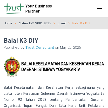
Your Business
Partner
T
O
G
Home
Materi ISO 9001:2015
Client
Balai K3 DIY
G
L
E
Balai K3 DIY
N
A
Published by
Trust Consultant
on
May 20, 2025
V
I
G
A
T
I
O
N
Balai Keselamatan dan Kesehatan Kerja sebagimana yang
diatur oleh Peraturan Gubernur Daerah Istimewa Yogyakarta
Nomor 92 Tahun 2018 tentang Pembentukan, Susunan
Organisasi, Tugas, Fungsi, Dan Tata Kerja Unit Pelaksana