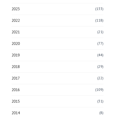
2023
(133)
2022
(118)
2021
(21)
2020
(77)
2019
(44)
2018
(29)
2017
(22)
2016
(109)
2015
(31)
2014
(8)