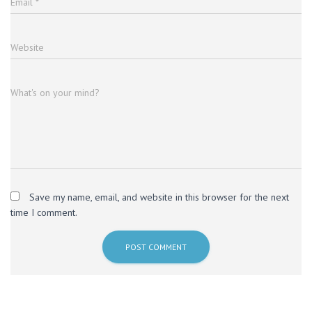
Email
*
Website
What's on your mind?
Save my name, email, and website in this browser for the next
time I comment.