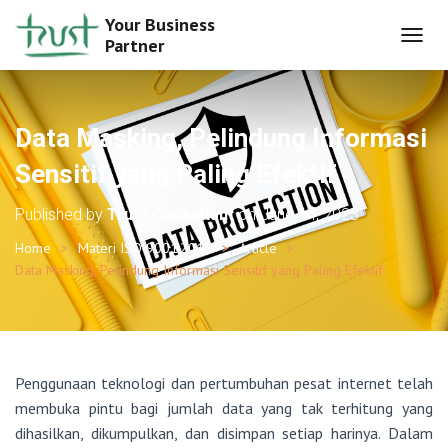
Your Business
Partner
T
O
G
G
L
Data Masking, Pelindung Informasi
E
N
Sensitif yang Paling Efektif
A
V
Published by
Trust Consultant
on
June 14, 2023
I
G
Home
Materi ISO 9001:2015
Article
A
Data Masking, Pelindung Informasi Sensitif yang Paling Efektif
T
I
O
N
Penggunaan teknologi dan pertumbuhan pesat internet telah
membuka pintu bagi jumlah data yang tak terhitung yang
dihasilkan, dikumpulkan, dan disimpan setiap harinya. Dalam