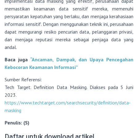
implementasi data masking yang efektif, perusahaan dapat
memastikan keamanan data sensitif mereka, memenuhi
persyaratan kepatuhan yang berlaku, dan menjaga kerahasiaan
informasi sensitif. Dengan menggunakan teknik ini, perusahaan
dapat mengurangi resiko pencurian data, pelanggaran privasi,
dan menjaga reputasi mereka sebagai penjaga data yang
andal.
Baca juga
“Ancaman, Dampak, dan Upaya Pencegahan
Kebocoran Keamanan Informasi”
Sumber Referensi:
Tech Target. Definition Data Masking. Diakses pada 5 Juni
2023.
https://www.techtarget.com/searchsecurity/definition/data-
masking
Penulis: (S)
Daftar untuk download artikel