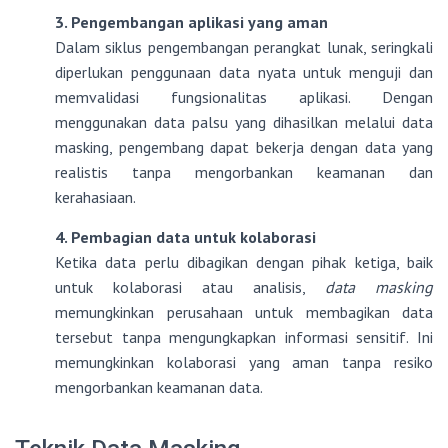
3. Pengembangan aplikasi yang aman
Dalam siklus pengembangan perangkat lunak, seringkali
diperlukan penggunaan data nyata untuk menguji dan
memvalidasi fungsionalitas aplikasi. Dengan
menggunakan data palsu yang dihasilkan melalui data
masking, pengembang dapat bekerja dengan data yang
realistis tanpa mengorbankan keamanan dan
kerahasiaan.
4. Pembagian data untuk kolaborasi
Ketika data perlu dibagikan dengan pihak ketiga, baik
untuk kolaborasi atau analisis,
data masking
memungkinkan perusahaan untuk membagikan data
tersebut tanpa mengungkapkan informasi sensitif. Ini
memungkinkan kolaborasi yang aman tanpa resiko
mengorbankan keamanan data.