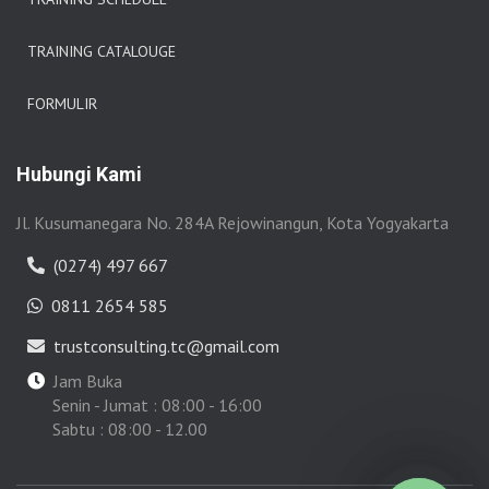
TRAINING CATALOUGE
FORMULIR
Hubungi Kami
Jl. Kusumanegara No. 284A Rejowinangun, Kota Yogyakarta
(0274) 497 667
0811 2654 585
trustconsulting.tc@gmail.com
Jam Buka
Senin - Jumat : 08:00 - 16:00
Sabtu : 08:00 - 12.00