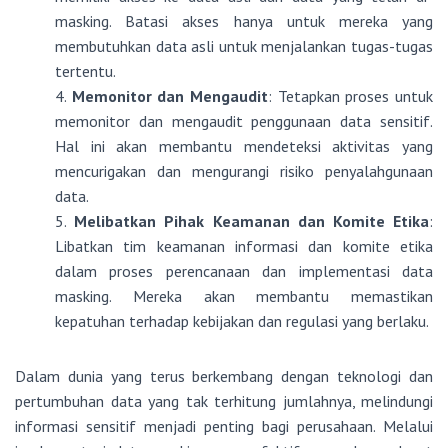
masking. Batasi akses hanya untuk mereka yang
membutuhkan data asli untuk menjalankan tugas-tugas
tertentu.
4.
Memonitor dan Mengaudit
: Tetapkan proses untuk
memonitor dan mengaudit penggunaan data sensitif.
Hal ini akan membantu mendeteksi aktivitas yang
mencurigakan dan mengurangi risiko penyalahgunaan
data.
5.
Melibatkan Pihak Keamanan dan Komite Etika
:
Libatkan tim keamanan informasi dan komite etika
dalam proses perencanaan dan implementasi data
masking. Mereka akan membantu memastikan
kepatuhan terhadap kebijakan dan regulasi yang berlaku.
Dalam dunia yang terus berkembang dengan teknologi dan
pertumbuhan data yang tak terhitung jumlahnya, melindungi
informasi sensitif menjadi penting bagi perusahaan. Melalui