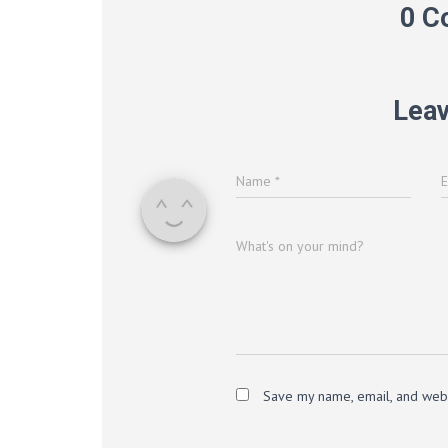
0 C
Leav
Name
*
What's on your mind?
Save my name, email, and websi