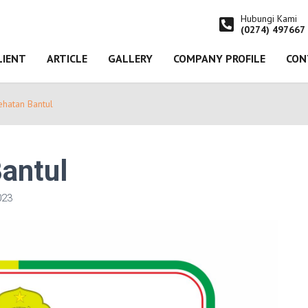
Hubungi Kami
(0274) 497667
LIENT
ARTICLE
GALLERY
COMPANY PROFILE
CON
ehatan Bantul
antul
023