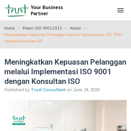
Your Business
Partner
T
O
G
Home
Materi ISO 9001:2015
Article
G
Meningkatkan Kepuasan Pelanggan melalui Implementasi ISO 9001
L
dengan Konsultan ISO
E
N
A
V
Meningkatkan Kepuasan Pelanggan
I
melalui Implementasi ISO 9001
G
A
dengan Konsultan ISO
T
I
Published by
Trust Consultant
on
June 24, 2026
O
N