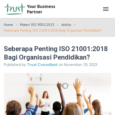
Your Business
Partner
T
O
G
Home
Materi ISO 9001:2015
Article
G
Seberapa Penting ISO 21001:2018 Bagi Organisasi Pendidikan?
L
E
N
Seberapa Penting ISO 21001:2018
A
V
Bagi Organisasi Pendidikan?
I
G
Published by
Trust Consultant
on
November 29, 2023
A
T
I
O
N