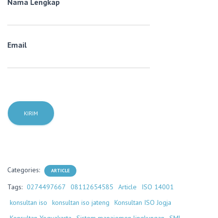
Nama Lengkap
Email
Categories:
ARTICLE
Tags:
0274497667
08112654585
Article
ISO 14001
konsultan iso
konsultan iso jateng
Konsultan ISO Jogja
Konsultan Yogyakarta
Sistem manajemen lingkungan
SML